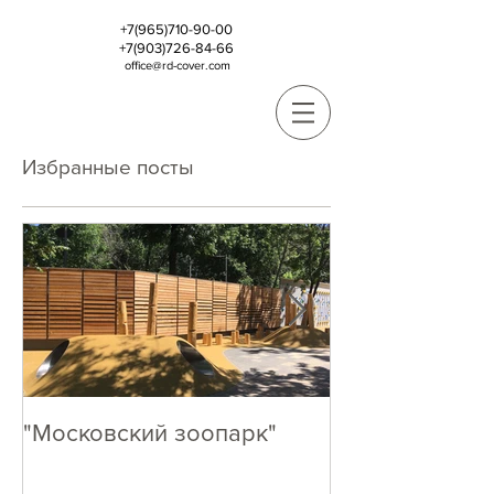
+7(965)710-90-00
+7(903)726-84-66
office@rd-cover.com
Избранные посты
"Московский зоопарк"
Кто как, А МЫ