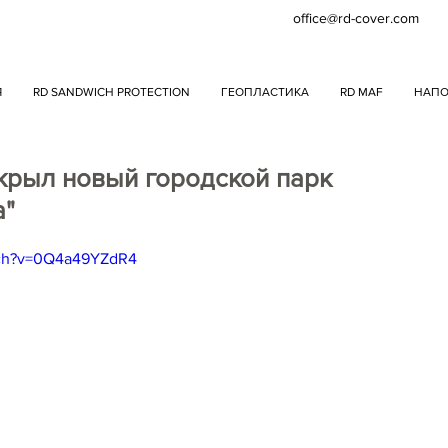
office@rd-cover.com
Я
RD SANDWICH PROTECTION
ГЕОПЛАСТИКА
RD MAF
НАПО
крыл новый городской парк
а"
tch?v=0Q4a49YZdR4