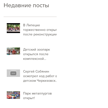
Недавние посты
В Липецке
торжественно открыт
после реконструкции
парк "Быханов сад"
Детский зоопарк
открылся после
комплексной
реконструкции
Сергей Собянин
осмотрел ход работ в
детском Черкизовском
парке!
Парк металлургов
открыт!