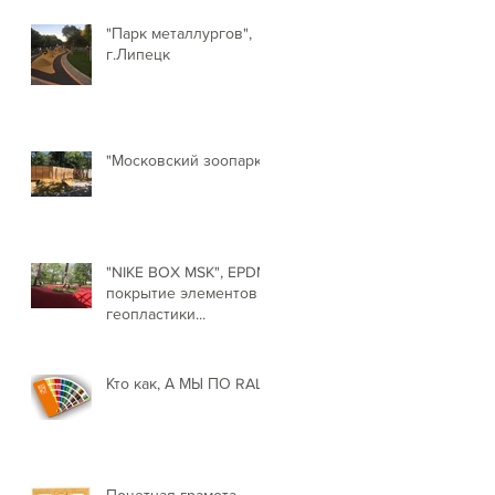
"Парк металлургов",
г.Липецк
"Московский зоопарк"
"NIKE BOX MSK", EPDM
покрытие элементов
геопластики...
Кто как, А МЫ ПО RAL!
Почетная грамота