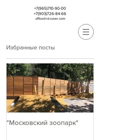
+7(965)710-90-00
+7(903)726-84-66
office@rd-cover.com
Избранные посты
"Московский зоопарк"
Кто как, А МЫ