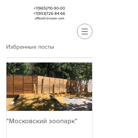
+7(965)710-90-00
+7(903)726-84-66
office@rd-cover.com
Избранные посты
"Московский зоопарк"
Кто как, А МЫ