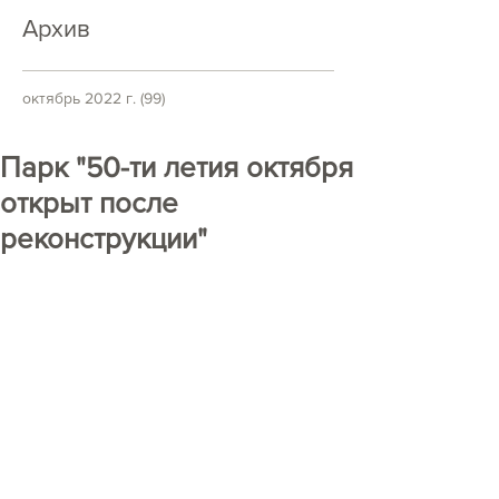
Архив
октябрь 2022 г.
(99)
99 постов
Парк "50-ти летия октября
открыт после
реконструкции"
https://www.youtube.com/watch?
v=JORyPZTG7W0