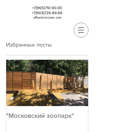
+7(965)710-90-00
+7(903)726-84-66
office@rd-cover.com
Избранные посты
"Московский зоопарк"
Кто как, А МЫ