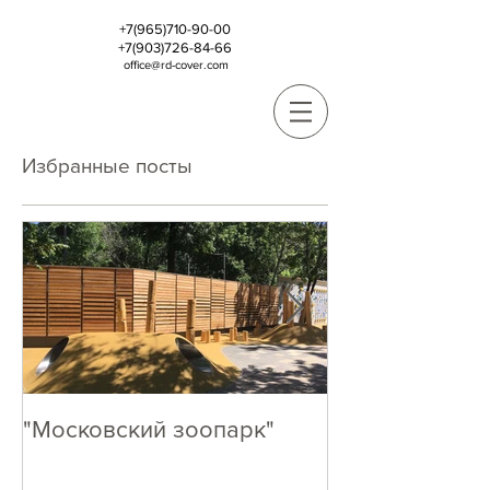
+7(965)710-90-00
+7(903)726-84-66
office@rd-cover.com
Избранные посты
"Московский зоопарк"
Кто как, А МЫ