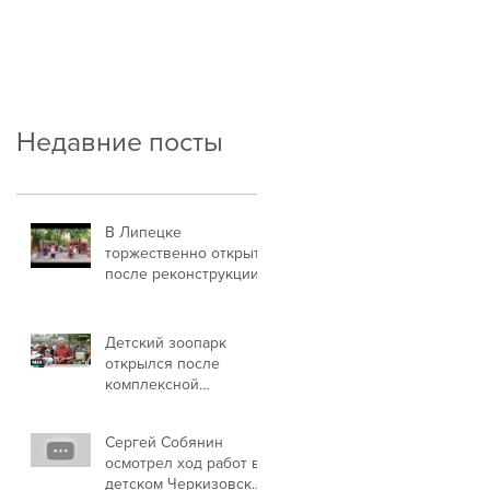
Недавние посты
В Липецке
торжественно открыт
после реконструкции
парк "Быханов сад"
Детский зоопарк
открылся после
комплексной
реконструкции
Сергей Собянин
осмотрел ход работ в
детском Черкизовском