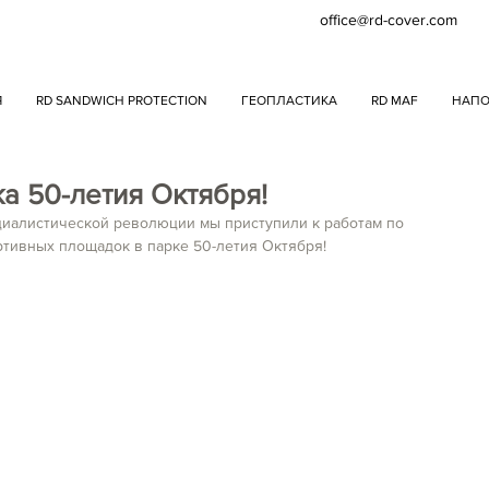
office@rd-cover.com
Я
RD SANDWICH PROTECTION
ГЕОПЛАСТИКА
RD MAF
НАПО
а 50-летия Октября!
циалистической революции мы приступили к работам по 
ртивных площадок в парке 50-летия Октября!