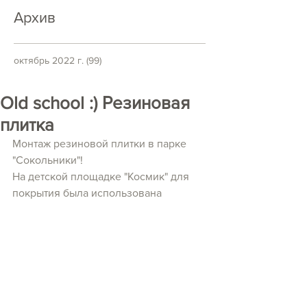
Архив
октябрь 2022 г.
(99)
99 постов
Old school :) Резиновая
плитка
Монтаж резиновой плитки в парке 
"Сокольники"! 
На детской площадке "Космик" для 
покрытия была использована 
резиновая плитка! 
Мы не стали разрушать историю и 
обновили покрытие...