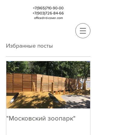
+7(965)710-90-00
+7(903)726-84-66
office@rd-cover.com
Избранные посты
"Московский зоопарк"
Кто как, А МЫ